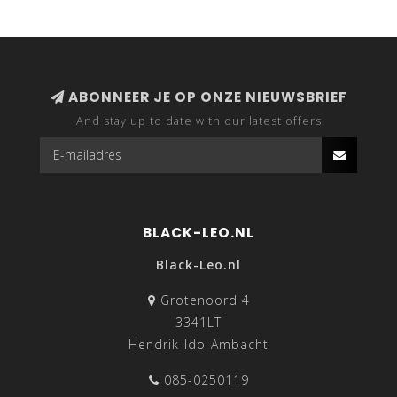
ABONNEER JE OP ONZE NIEUWSBRIEF
And stay up to date with our latest offers
BLACK-LEO.NL
Black-Leo.nl
Grotenoord 4
3341LT
Hendrik-Ido-Ambacht
085-0250119