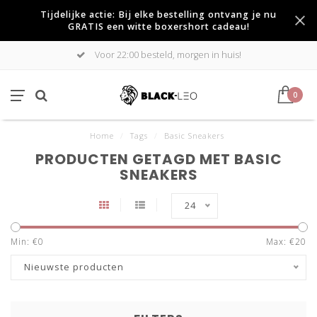
Tijdelijke actie: Bij elke bestelling ontvang je nu
GRATIS een witte boxershort cadeau!
Voor 22:00 besteld, morgen in huis!
0
Home
/
Tags
/
Basic Sneakers
PRODUCTEN GETAGD MET BASIC
SNEAKERS
24
Min: €
0
Max: €
20
Nieuwste producten