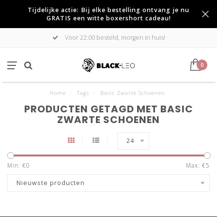
Tijdelijke actie: Bij elke bestelling ontvang je nu
GRATIS een witte boxershort cadeau!
Voor 22:00 besteld, morgen in huis!
0
Home
/
Tags
/
Basic Zwarte Schoenen
PRODUCTEN GETAGD MET BASIC
ZWARTE SCHOENEN
24
Min: €
0
Max: €
5
Nieuwste producten