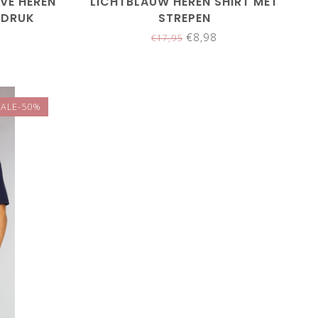
VE HEREN
LICHTBLAUW HEREN SHIRT MET
PDRUK
STREPEN
€8,98
€17,95
SALE-50%