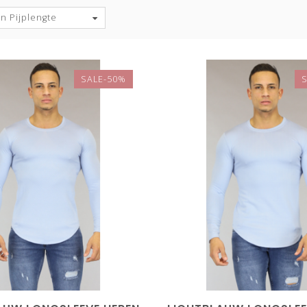
n Pijplengte
SALE-50%