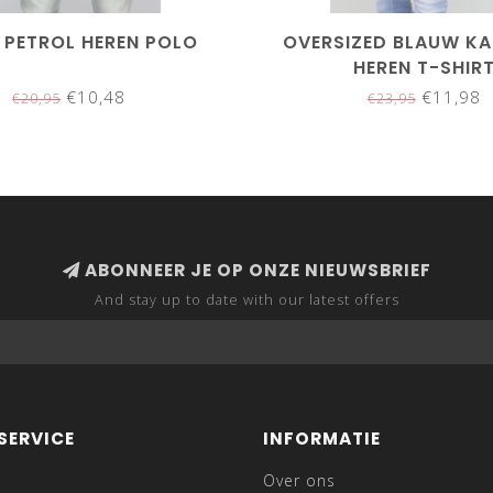
 PETROL HEREN POLO
OVERSIZED BLAUW K
HEREN T-SHIR
€10,48
€11,98
€20,95
€23,95
ABONNEER JE OP ONZE NIEUWSBRIEF
And stay up to date with our latest offers
SERVICE
INFORMATIE
Over ons