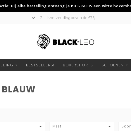
 actie: Bij elke bestelling ontvang je nu GRATIS een witte boxersh
Gratis verzending boven de €75,-
LEDING
BESTSELLERS!
BOXERSHORTS
SCHOENEN
T BLAUW
S
Maat
Soort