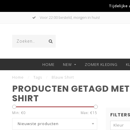
Tijdelijke
Voor 22:00 besteld, morgen in huis!
HOME
NEW
ZOMER KLEDING
K
Home
/
Tags
/
Blauw Shirt
PRODUCTEN GETAGD ME
SHIRT
Min: €
0
Max: €
15
FILTER
Nieuwste producten
Kleur