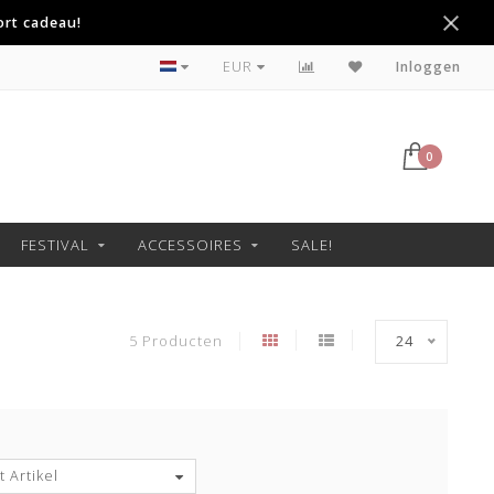
ort cadeau!
Betaal achteraf met Klarna
EUR
Inloggen
0
FESTIVAL
ACCESSOIRES
SALE!
5 Producten
24
 Artikel