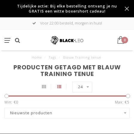
Tijdelijke actie: Bij elke bestelling ontvang je nu
GRATIS een witte boxershort cadeau!
Voor 22:00 besteld, morgen in huis!
0
Home
/
Tags
/
Blauw Training tenue
PRODUCTEN GETAGD MET BLAUW
TRAINING TENUE
24
Min: €
0
Max: €
5
Nieuwste producten