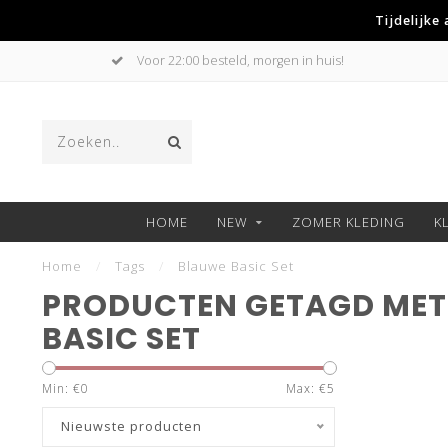
Tijdelijke
Voor 22:00 besteld, morgen in huis!
HOME
NEW
ZOMER KLEDING
K
Home
/
Tags
/
Blauwe Basic Set
PRODUCTEN GETAGD MET
BASIC SET
Min: €
0
Max: €
5
Nieuwste producten