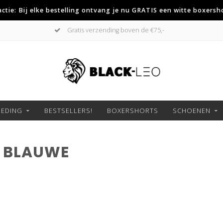
 actie: Bij elke bestelling ontvang je nu GRATIS een witte boxersh
Gratis verzending boven de €75,-
LEDING
BESTSELLERS!
BOXERSHORTS
SCHOENEN
 BLAUWE