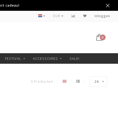
ort cadeau!
Betaal achteraf met Klarna
EUR
Inloggen
0
FESTIVAL
ACCESSOIRES
SALE!
0 Producten
24