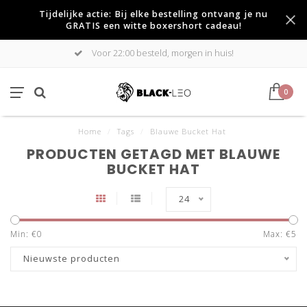
Tijdelijke actie: Bij elke bestelling ontvang je nu
GRATIS een witte boxershort cadeau!
Voor 22:00 besteld, morgen in huis!
0
Home
/
Tags
/
Blauwe Bucket Hat
PRODUCTEN GETAGD MET BLAUWE
BUCKET HAT
24
Min: €
0
Max: €
5
Nieuwste producten