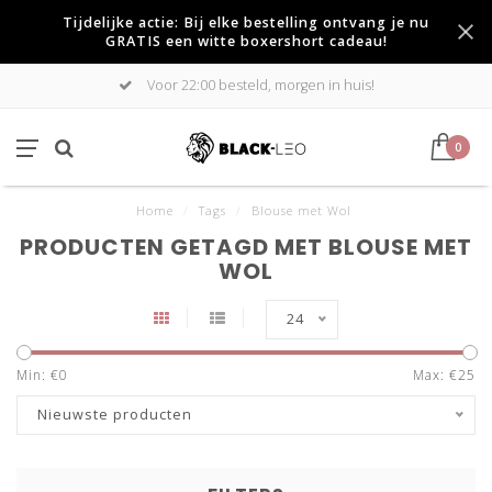
Tijdelijke actie: Bij elke bestelling ontvang je nu
GRATIS een witte boxershort cadeau!
Voor 22:00 besteld, morgen in huis!
0
Home
/
Tags
/
Blouse met Wol
PRODUCTEN GETAGD MET BLOUSE MET
WOL
24
Min: €
0
Max: €
25
Nieuwste producten