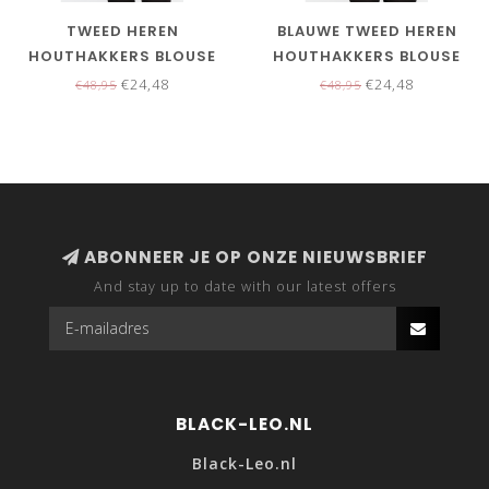
TWEED HEREN
BLAUWE TWEED HEREN
HOUTHAKKERS BLOUSE
HOUTHAKKERS BLOUSE
GROEN
€24,48
€24,48
€48,95
€48,95
ABONNEER JE OP ONZE NIEUWSBRIEF
And stay up to date with our latest offers
BLACK-LEO.NL
Black-Leo.nl