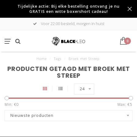
Tijdelijke actie: Bij elke bestelling ontvang je nu
GRATIS een witte boxershort cadeau!
Voor 22:00 besteld, morgen in huis!
0
Home
/
Tags
/
Broek met Streep
PRODUCTEN GETAGD MET BROEK MET
STREEP
24
Min: €
0
Max: €
5
Nieuwste producten