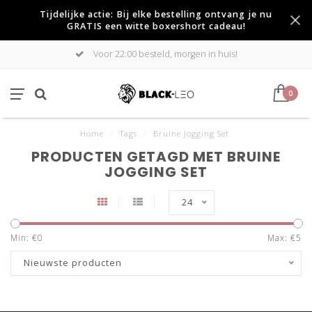
Tijdelijke actie: Bij elke bestelling ontvang je nu
GRATIS een witte boxershort cadeau!
Voor 22:00 besteld, morgen in huis!
0
Home
/
Tags
/
Bruine Jogging Set
PRODUCTEN GETAGD MET BRUINE
JOGGING SET
24
Min: €
0
Max: €
5
Nieuwste producten