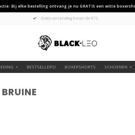
 actie: Bij elke bestelling ontvang je nu GRATIS een witte boxersh
Gratis verzending boven de €75,-
LEDING
BESTSELLERS!
BOXERSHORTS
SCHOENEN
 BRUINE