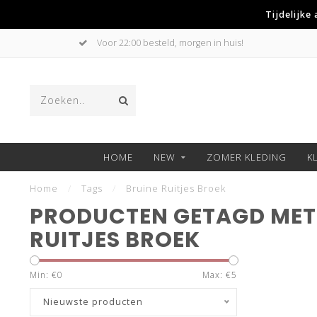
Tijdelijke
Voor 22:00 besteld, morgen in huis!
HOME
NEW
ZOMER KLEDING
K
Home
/
Tags
/
Bruine Ruitjes Broek
PRODUCTEN GETAGD MET
RUITJES BROEK
Min: €
0
Max: €
5
Nieuwste producten