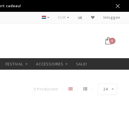
ort cadeau!
Betaal achteraf met Klarna
EUR
Inloggen
0
FESTIVAL
ACCESSOIRES
SALE!
0 Producten
24