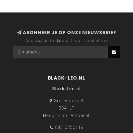
ABONNEER JE OP ONZE NIEUWSBRIEF
And stay up to date with our latest offers
BLACK-LEO.NL
Black-Leo.nl
Grotenoord 4
3341LT
Hendrik-Ido-Ambacht
085-0250119