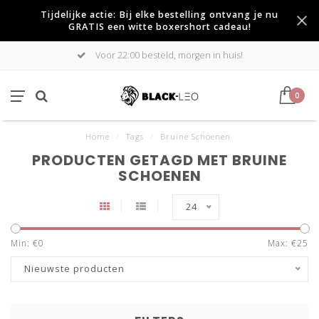
Tijdelijke actie: Bij elke bestelling ontvang je nu
GRATIS een witte boxershort cadeau!
Voor 22:00 besteld, morgen in huis!
0
Home
/
Tags
/
Bruine Schoenen
PRODUCTEN GETAGD MET BRUINE
SCHOENEN
24
Min: €
0
Max: €
25
Nieuwste producten