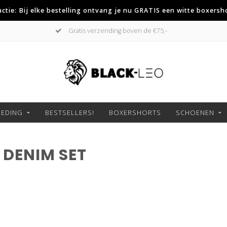
 actie: Bij elke bestelling ontvang je nu GRATIS een witte boxersh
Gratis verzending boven de €75,-
LEDING
BESTSELLERS!
BOXERSHORTS
SCHOENEN
DENIM SET