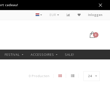
ort cadeau!
Betaal achteraf met Klarna
EUR
Inloggen
0
FESTIVAL
ACCESSOIRES
SALE!
0 Producten
24