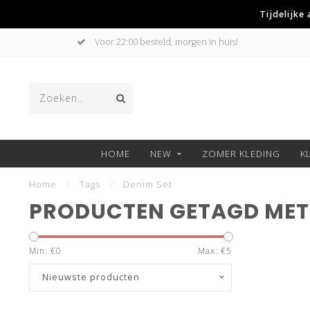
Tijdelijke
Voor 22:00 besteld, morgen in huis!
HOME
NEW
ZOMER KLEDING
K
Home
/
Tags
/
Denim Set
PRODUCTEN GETAGD MET 
Min: €
0
Max: €
5
Nieuwste producten