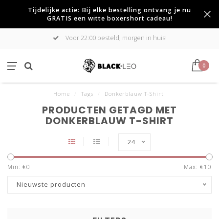
Tijdelijke actie: Bij elke bestelling ontvang je nu
GRATIS een witte boxershort cadeau!
Voor 22:00 besteld, morgen in huis!
0
Home
/
Tags
/
Donkerblauw T-Shirt
PRODUCTEN GETAGD MET
DONKERBLAUW T-SHIRT
24
Min: €
0
Max: €
10
Nieuwste producten