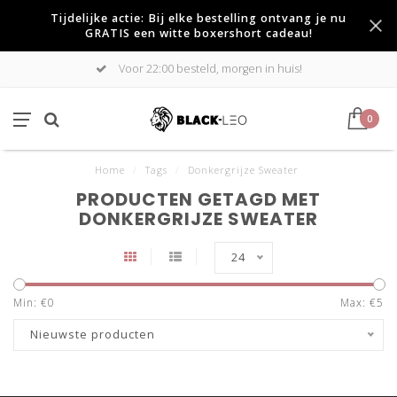
Tijdelijke actie: Bij elke bestelling ontvang je nu
GRATIS een witte boxershort cadeau!
Voor 22:00 besteld, morgen in huis!
0
Home
/
Tags
/
Donkergrijze Sweater
PRODUCTEN GETAGD MET
DONKERGRIJZE SWEATER
24
Min: €
0
Max: €
5
Nieuwste producten