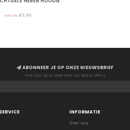
ACHTGELE HEREN HOODIE
€9,99
€37,96
ABONNEER JE OP ONZE NIEUWSBRIEF
And stay up to date with our latest offers
SERVICE
INFORMATIE
Over ons