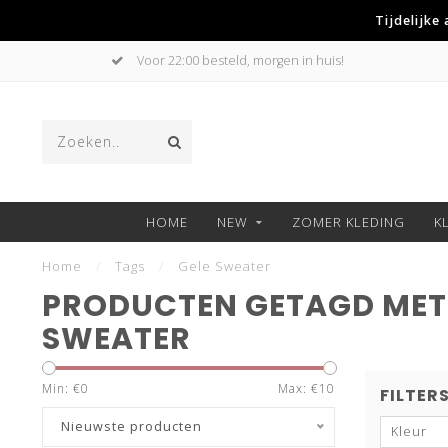
Tijdelijke
Voor 22:00 besteld, morgen in huis!
HOME
NEW
ZOMER KLEDING
K
Home
/
Tags
/
Gele Sweater
PRODUCTEN GETAGD MET
SWEATER
Min: €
0
Max: €
10
FILTER
Nieuwste producten
Kleur