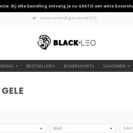
 actie: Bij elke bestelling ontvang je nu GRATIS een witte boxersh
Gratis verzending boven de €75,-
LEDING
BESTSELLERS!
BOXERSHORTS
SCHOENEN
 GELE
S
Maat
Soort