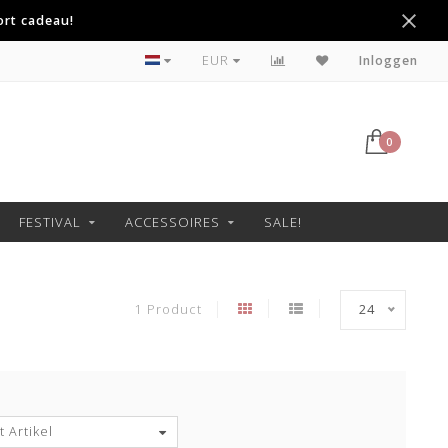
ort cadeau!
Betaal achteraf met Klarna
EUR
Inloggen
0
FESTIVAL
ACCESSOIRES
SALE!
1 Product
24
 Artikel