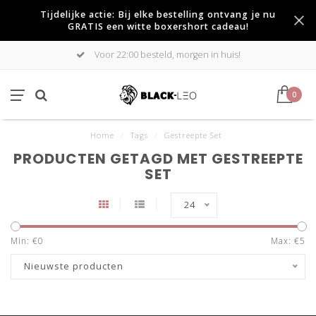
Tijdelijke actie: Bij elke bestelling ontvang je nu
GRATIS een witte boxershort cadeau!
Voor 22:00 besteld, morgen in huis!
0
Home
/
Tags
/
Gestreepte Set
PRODUCTEN GETAGD MET GESTREEPTE
SET
24
Min: €
0
Max: €
5
Nieuwste producten