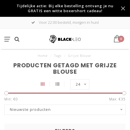
Tijdelijke actie: Bij elke bestelling ontvang je nu
GRATIS een witte boxershort cadeau!
Voor 22:00 besteld, morgen in huis!
0
Home
/
Tags
/
Grijze Blouse
PRODUCTEN GETAGD MET GRIJZE
BLOUSE
24
Min: €
0
Max: €
35
Nieuwste producten