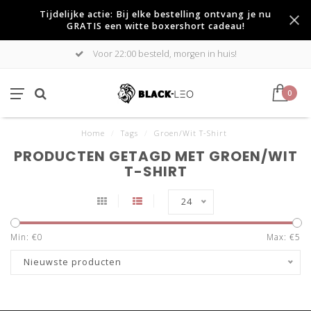
Tijdelijke actie: Bij elke bestelling ontvang je nu
GRATIS een witte boxershort cadeau!
Voor 22:00 besteld, morgen in huis!
0
Home
/
Tags
/
Groen/Wit T-Shirt
PRODUCTEN GETAGD MET GROEN/WIT
T-SHIRT
24
Min: €
0
Max: €
5
Nieuwste producten