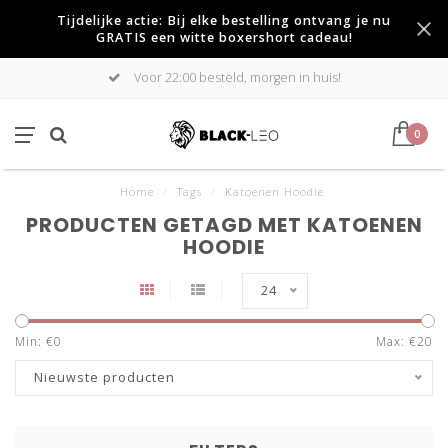
Tijdelijke actie: Bij elke bestelling ontvang je nu
GRATIS een witte boxershort cadeau!
Voor 22:00 besteld, morgen in huis!
0
Home
/
Tags
/
Katoenen Hoodie
PRODUCTEN GETAGD MET KATOENEN
HOODIE
24
Min: €
0
Max: €
20
Nieuwste producten