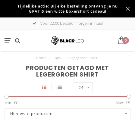
Tijdelijke actie: Bij elke bestelling ontvang je nu
GRATIS een witte boxershort cadeau!
Voor 22:00 besteld, morgen in huis!
0
Home
/
Tags
/
Legergroen Shirt
PRODUCTEN GETAGD MET
LEGERGROEN SHIRT
24
Min: €
0
Max: €
5
Nieuwste producten