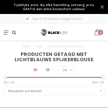
Tijdelijke actie: Bij elke bestelling ontvang je nu
GRATIS een witte boxershort cadeau!
Voor 22:00 besteld, morgen in huis!
0
Home
/
Tags
/
Lichtblauwe Spijkerblouse
PRODUCTEN GETAGD MET
LICHTBLAUWE SPIJKERBLOUSE
24
Min: €
0
Max: €
5
Nieuwste producten