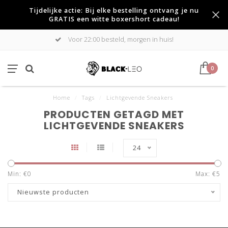
Tijdelijke actie: Bij elke bestelling ontvang je nu
GRATIS een witte boxershort cadeau!
Voor 22:00 besteld, morgen in huis!
0
Home
/
Tags
/
Lichtgevende Sneakers
PRODUCTEN GETAGD MET
LICHTGEVENDE SNEAKERS
24
Min: €
0
Max: €
5
Nieuwste producten