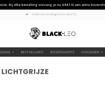
 actie: Bij elke bestelling ontvang je nu GRATIS een witte boxersh
Gratis verzending boven de €75,-
LEDING
BESTSELLERS!
BOXERSHORTS
SCHOENEN
LICHTGRIJZE