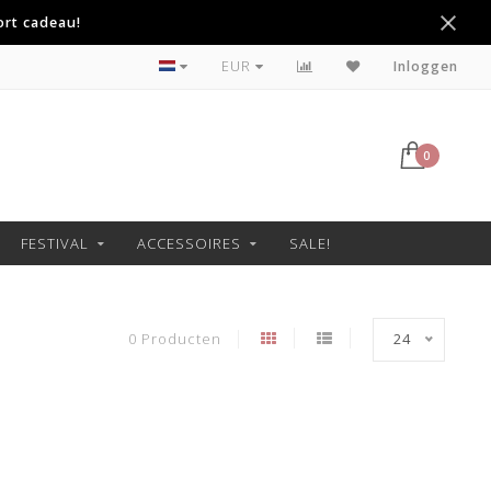
ort cadeau!
Betaal achteraf met Klarna
EUR
Inloggen
0
FESTIVAL
ACCESSOIRES
SALE!
0 Producten
24