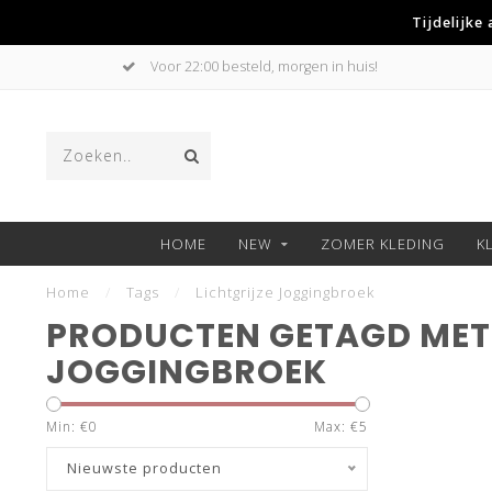
Tijdelijke
Voor 22:00 besteld, morgen in huis!
HOME
NEW
ZOMER KLEDING
K
Home
/
Tags
/
Lichtgrijze Joggingbroek
PRODUCTEN GETAGD MET 
JOGGINGBROEK
Min: €
0
Max: €
5
Nieuwste producten