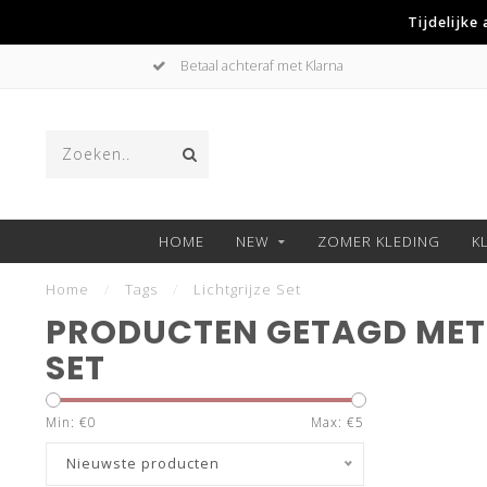
Tijdelijke
Betaal achteraf met Klarna
HOME
NEW
ZOMER KLEDING
K
Home
/
Tags
/
Lichtgrijze Set
PRODUCTEN GETAGD MET 
SET
Min: €
0
Max: €
5
Nieuwste producten