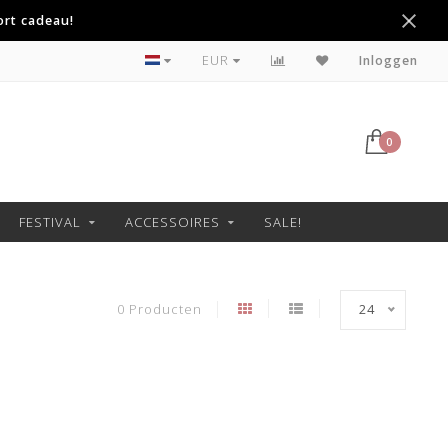
ort cadeau!
Voor 22:00 besteld, morgen in huis!
EUR
Inloggen
0
FESTIVAL
ACCESSOIRES
SALE!
0 Producten
24