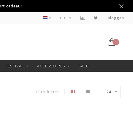
ort cadeau!
Betaal achteraf met Klarna
EUR
Inloggen
0
FESTIVAL
ACCESSOIRES
SALE!
0 Producten
24