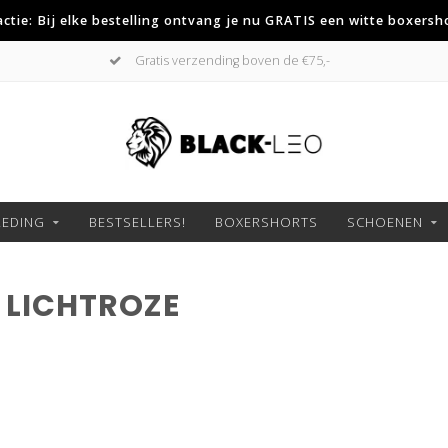
 actie: Bij elke bestelling ontvang je nu GRATIS een witte boxersh
Gratis verzending boven de €75,-
LEDING
BESTSELLERS!
BOXERSHORTS
SCHOENEN
 LICHTROZE