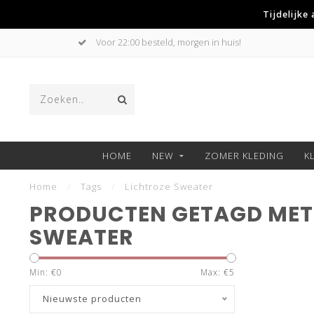
Tijdelijke
Voor 22:00 besteld, morgen in huis!
HOME
NEW
ZOMER KLEDING
K
Home
/
Tags
/
Lichtroze Sweater
PRODUCTEN GETAGD MET
SWEATER
Min: €
0
Max: €
5
Nieuwste producten