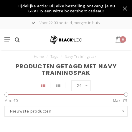
Tijdelijke actie: Bij elke bestelling ontvang je nu
GRATIS een witte boxershort cadeau!
Voor 22:00 besteld, morgen in huis!
0
Home
/
Tags
/
Navy Trainingspak
PRODUCTEN GETAGD MET NAVY
TRAININGSPAK
24
Min: €
0
Max: €
5
Nieuwste producten