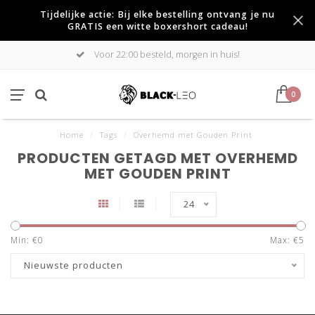
Tijdelijke actie: Bij elke bestelling ontvang je nu
GRATIS een witte boxershort cadeau!
Voor 22:00 besteld, morgen in huis!
0
Home
/
Tags
/
Overhemd met Gouden Print
PRODUCTEN GETAGD MET OVERHEMD
MET GOUDEN PRINT
24
Min: €
0
Max: €
5
Nieuwste producten