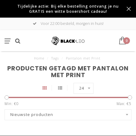
Tijdelijke actie: Bij elke bestelling ontvang je nu
GRATIS een witte boxershort cadeau!
Voor 22:00 besteld, morgen in huis!
0
Home
/
Tags
/
Pantalon met Print
PRODUCTEN GETAGD MET PANTALON
MET PRINT
24
Min: €
0
Max: €
5
Nieuwste producten