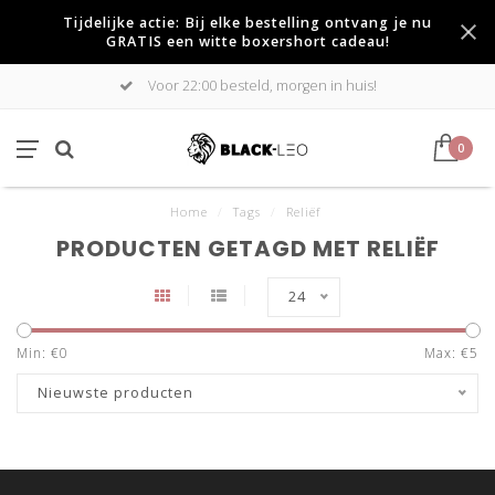
Tijdelijke actie: Bij elke bestelling ontvang je nu
GRATIS een witte boxershort cadeau!
Voor 22:00 besteld, morgen in huis!
0
Home
/
Tags
/
Reliëf
PRODUCTEN GETAGD MET RELIËF
24
Min: €
0
Max: €
5
Nieuwste producten