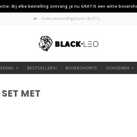
 actie: Bij elke bestelling ontvang je nu GRATIS een witte boxersh
Gratis verzending boven de €75,-
LEDING
BESTSELLERS!
BOXERSHORTS
SCHOENEN
SET MET