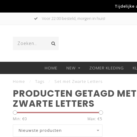
Tijdelijke
Voor 22:00 besteld, morgen in huis!
HOME
NEW
ZOMER KLEDING
K
Home
/
Tags
/
Set met Zwarte Letters
PRODUCTEN GETAGD MET 
ZWARTE LETTERS
Min: €
0
Max: €
5
Nieuwste producten