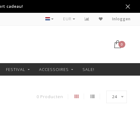
ort cadeau!
Betaal achteraf met Klarna
EUR
Inloggen
0
FESTIVAL
ACCESSOIRES
SALE!
0 Producten
24