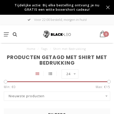
Tijdelijke actie: Bij elke bestelling ontvang je nu
GRATIS een witte boxershort cadeau!
Voor 22:00 besteld, morgen in huis!
0
Home
/
Tags
/
Shirt met Bedrukking
PRODUCTEN GETAGD MET SHIRT MET
BEDRUKKING
24
Min: €
0
Max: €
15
Nieuwste producten