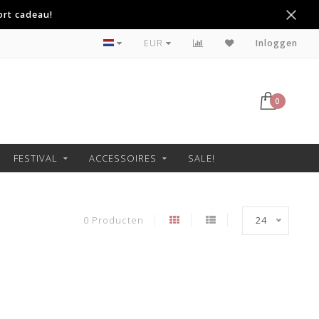
ort cadeau!
Betaal achteraf met Klarna
EUR
Inloggen
0
FESTIVAL
ACCESSOIRES
SALE!
0 Producten
24