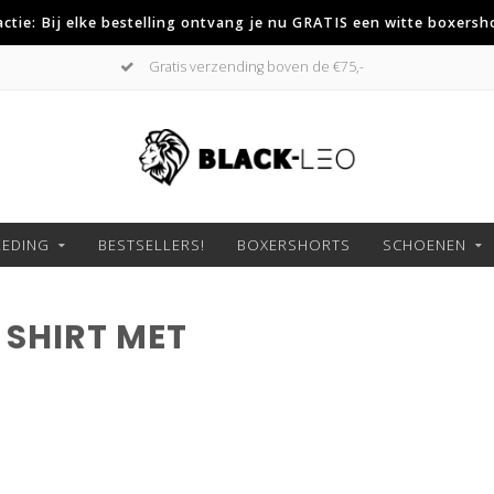
 actie: Bij elke bestelling ontvang je nu GRATIS een witte boxersh
Gratis verzending boven de €75,-
LEDING
BESTSELLERS!
BOXERSHORTS
SCHOENEN
SHIRT MET