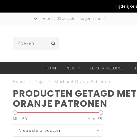
Tijdelijke
Voor 22:00 besteld, morgen in huis!
HOME
NEW
ZOMER KLEDING
K
Home
/
Tags
/
Shirt met Oranje Patronen
PRODUCTEN GETAGD MET 
ORANJE PATRONEN
Min: €
0
Max: €
5
Nieuwste producten