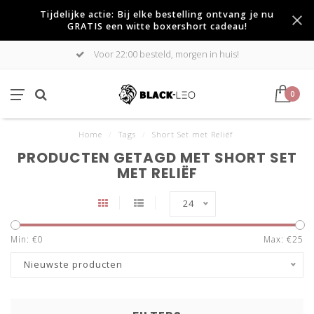
Tijdelijke actie: Bij elke bestelling ontvang je nu
GRATIS een witte boxershort cadeau!
Voor 22:00 besteld, morgen in huis!
0
Home
/
Tags
/
Short Set met Reliëf
PRODUCTEN GETAGD MET SHORT SET
MET RELIËF
24
Min: €
0
Max: €
25
Nieuwste producten