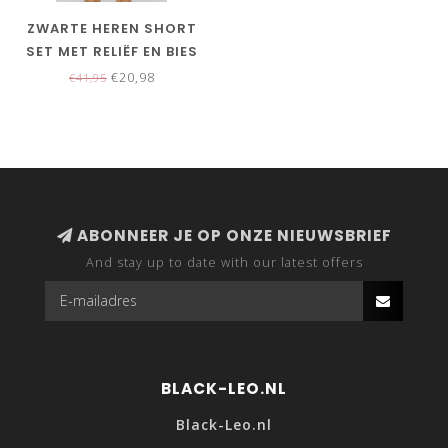
ZWARTE HEREN SHORT
SET MET RELIËF EN BIES
€20,98
€41,95
ABONNEER JE OP ONZE NIEUWSBRIEF
And stay up to date with our latest offers
BLACK-LEO.NL
Black-Leo.nl