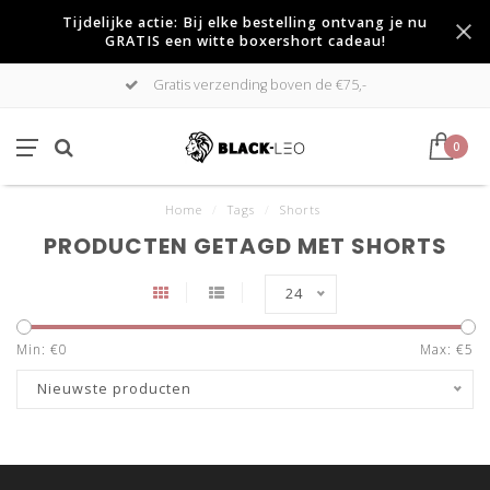
Tijdelijke actie: Bij elke bestelling ontvang je nu
GRATIS een witte boxershort cadeau!
Gratis verzending boven de €75,-
0
Home
/
Tags
/
Shorts
PRODUCTEN GETAGD MET SHORTS
24
Min: €
0
Max: €
5
Nieuwste producten