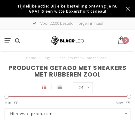
Tijdelijke actie: Bij elke bestelling ontvang je nu
GRATIS een witte boxershort cadeau!
Voor 22:00 besteld, morgen in huis!
0
Home
/
Tags
/
Sneakers met Rubberen Zool
PRODUCTEN GETAGD MET SNEAKERS
MET RUBBEREN ZOOL
24
Min: €
0
Max: €
5
Nieuwste producten