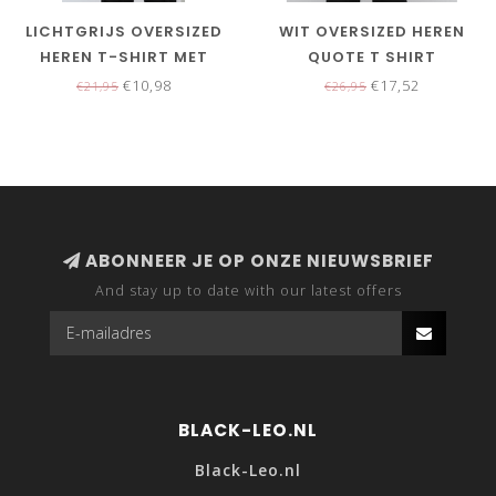
LICHTGRIJS OVERSIZED
WIT OVERSIZED HEREN
HEREN T-SHIRT MET
QUOTE T SHIRT
TEKSTEN
€10,98
€17,52
€21,95
€26,95
ABONNEER JE OP ONZE NIEUWSBRIEF
And stay up to date with our latest offers
BLACK-LEO.NL
Black-Leo.nl