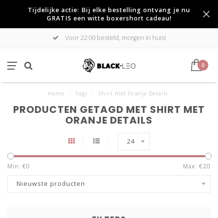
Tijdelijke actie: Bij elke bestelling ontvang je nu
GRATIS een witte boxershort cadeau!
Voor 22:00 besteld, morgen in huis!
0
Home
/
Tags
/
Shirt met Oranje Details
PRODUCTEN GETAGD MET SHIRT MET
ORANJE DETAILS
24
Min: €
0
Max: €
20
Nieuwste producten