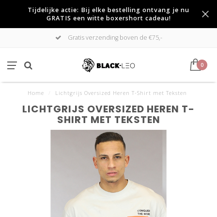
Tijdelijke actie: Bij elke bestelling ontvang je nu
GRATIS een witte boxershort cadeau!
Gratis verzending boven de €75,-
0
Home
/
Lichtgrijs Oversized Heren T-Shirt met Teksten
LICHTGRIJS OVERSIZED HEREN T-
SHIRT MET TEKSTEN