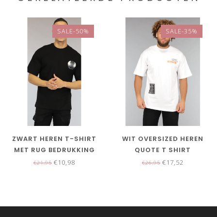
SALE-50%
SALE-35%
ZWART HEREN T-SHIRT
WIT OVERSIZED HEREN
MET RUG BEDRUKKING
QUOTE T SHIRT
€10,98
€17,52
€21,95
€26,95