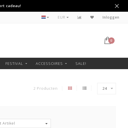
ort cadeau!
Betaal achteraf met Klarna
EUR
Inloggen
0
FESTIVAL
ACCESSOIRES
SALE!
2 Producten
24
 Artikel