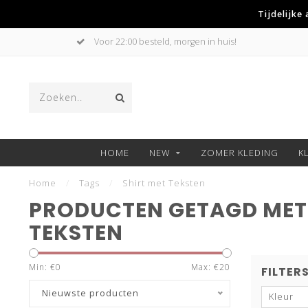
Tijdelijke
Voor 22:00 besteld, morgen in huis!
HOME
NEW
ZOMER KLEDING
K
Home
/
Tags
/
Shirt met Teksten
PRODUCTEN GETAGD MET 
TEKSTEN
Min: €
0
Max: €
20
FILTER
Nieuwste producten
Kleur