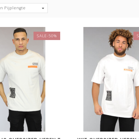
n Pijplengte
SALE-50%