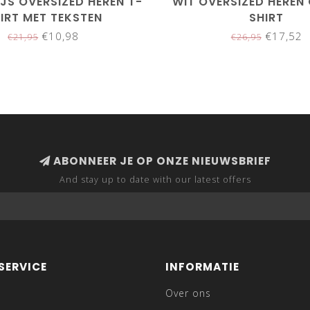
JS OVERSIZED HEREN T-
WIT OVERSIZED HEREN
IRT MET TEKSTEN
SHIRT
€10,98
€17,52
€21,95
€26,95
ABONNEER JE OP ONZE NIEUWSBRIEF
And stay up to date with our latest offers
SERVICE
INFORMATIE
Over ons