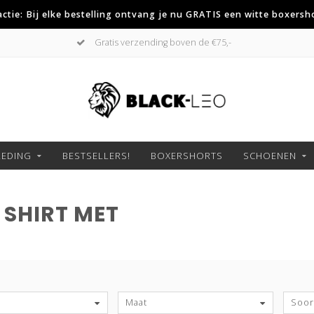
 actie: Bij elke bestelling ontvang je nu GRATIS een witte boxersh
Gratis verzending boven de €75,-
LEDING
BESTSELLERS!
BOXERSHORTS
SCHOENEN
SHIRT MET
S
Maat
Soort